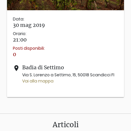
Data:
30 mag 2019
Orario:
21:00
Posti disponibili:
0
Badia di Settimo
place
Via S. Lorenzo a Settimo, 15, 50018 Scandicci FI
Vai alla mappa
Articoli