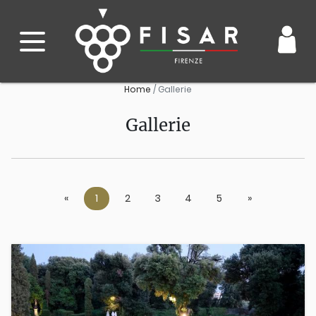
Home
Gallerie
Gallerie
«
Previous
1
2
3
4
5
»
Next