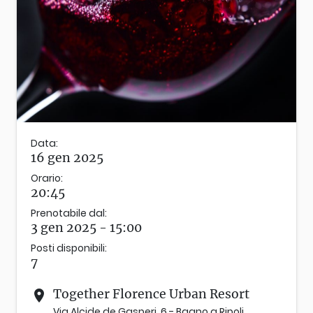
Data:
16 gen 2025
Orario:
20:45
Prenotabile dal:
3 gen 2025 - 15:00
Posti disponibili:
7
Together Florence Urban Resort
place
Via Alcide de Gasperi, 6 - Bagno a Ripoli