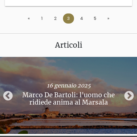
«
Previous
1
2
3
4
5
»
Next
Articoli
16 gennaio 2025
Marco De Bartoli: l'uomo che
ridiede anima al Marsala