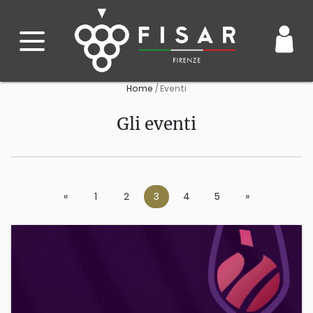
Home
Eventi
Gli eventi
«
Previous
1
2
3
4
5
»
Next