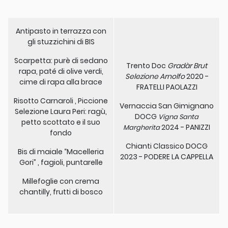
Antipasto in terrazza con
gli stuzzichini di BIS
Scarpetta: purè di sedano
Trento Doc
Gradàr Brut
rapa, paté di olive verdi,
Selezione Arnolfo
2020 -
cime di rapa alla brace
FRATELLI PAOLAZZI
Risotto Carnaroli , Piccione
Vernaccia San Gimignano
Selezione Laura Peri: ragù,
DOCG
Vigna Santa
petto scottato e il suo
2024 - PANIZZI
Margherita
fondo
Chianti Classico DOCG
Bis di maiale “Macelleria
2023 - PODERE LA CAPPELLA
Gori” , fagioli, puntarelle
Millefoglie con crema
chantilly, frutti di bosco