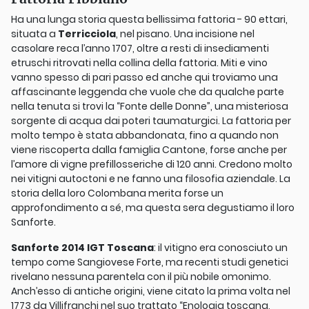
Ha una lunga storia questa bellissima fattoria - 90 ettari,
situata a
Terricciola
, nel pisano. Una incisione nel
casolare reca l’anno 1707, oltre a resti di insediamenti
etruschi ritrovati nella collina della fattoria. Miti e vino
vanno spesso di pari passo ed anche qui troviamo una
affascinante leggenda che vuole che da qualche parte
nella tenuta si trovi la “Fonte delle Donne”, una misteriosa
sorgente di acqua dai poteri taumaturgici. La fattoria per
molto tempo è stata abbandonata, fino a quando non
viene riscoperta dalla famiglia Cantone, forse anche per
l’amore di vigne prefillosseriche di 120 anni. Credono molto
nei vitigni autoctoni e ne fanno una filosofia aziendale. La
storia della loro Colombana merita forse un
approfondimento a sé, ma questa sera degustiamo il loro
Sanforte.
Sanforte 2014 IGT Toscana
: il vitigno era conosciuto un
tempo come Sangiovese Forte, ma recenti studi genetici
rivelano nessuna parentela con il più nobile omonimo.
Anch’esso di antiche origini, viene citato la prima volta nel
1773 da Villifranchi nel suo trattato “Enologia toscana,