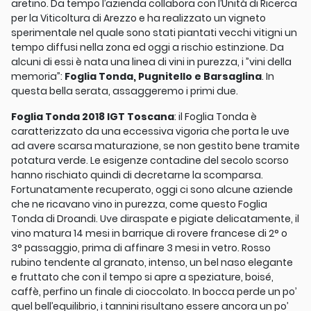
aretino. Da tempo l’azienda collabora con l’Unità di Ricerca
per la Viticoltura di Arezzo e ha realizzato un vigneto
sperimentale nel quale sono stati piantati vecchi vitigni un
tempo diffusi nella zona ed oggi a rischio estinzione. Da
alcuni di essi è nata una linea di vini in purezza, i ”vini della
memoria”:
Foglia Tonda, Pugnitello e Barsaglina
. In
questa bella serata, assaggeremo i primi due.
Foglia Tonda 2018 IGT Toscana
: il Foglia Tonda è
caratterizzato da una eccessiva vigoria che porta le uve
ad avere scarsa maturazione, se non gestito bene tramite
potatura verde. Le esigenze contadine del secolo scorso
hanno rischiato quindi di decretarne la scomparsa.
Fortunatamente recuperato, oggi ci sono alcune aziende
che ne ricavano vino in purezza, come questo Foglia
Tonda di Droandi. Uve diraspate e pigiate delicatamente, il
vino matura 14 mesi in barrique di rovere francese di 2° o
3° passaggio, prima di affinare 3 mesi in vetro. Rosso
rubino tendente al granato, intenso, un bel naso elegante
e fruttato che con il tempo si apre a speziature, boisé,
caffè, perfino un finale di cioccolato. In bocca perde un po’
quel bell’equilibrio, i tannini risultano essere ancora un po’