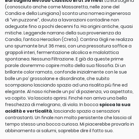
Barsaglina Metodo Classico Brut 36 mesi
: La Barsaglina
(conosciuto anche come Massaretta, nelle zone del
Candia e della Lunigiana) sconta una nomea ingenerosa
di “vin puzzone”, dovuta a lavorazioni contadine non
adeguate fino a pochi decenni fa. Ha origini antiche, quasi
mitiche. Leggende narrano della sua provenienza da
Candia, l’antica Heraclion (Creta). Cantina Gigli ne realizza
uno spumante brut 36 mesi, con una pressatura soffice a
grappoli interi, fermentazione alcolica e malolattica
spontanea. Nessuna Filtrazione. E già da queste prime
parole dovremmo capire molto della sua filosofia. Di un
brillante color ramato, confonde inizialmente con le sue
bolle un po’ grossolane e disordinate, che subito
scompaiono lasciando spazio ad una risalita più fine ed
elegante. Al naso richiede un po’ di pazienza, va aspettato,
va capito. Va lasciato aprirsi. Finché non arriva una bella
freschezza di melograno, di viola. In bocca
spicca la sua
acidità e verticalità
, lasciando spazio a sensazioni
contrastanti. Un finale non molto persistente che lascia al
tempo stesso una bocca curiosa. Mi piacerebbe provarlo in
abbinamento ai salumi, saprebbe dire il fatto suo.