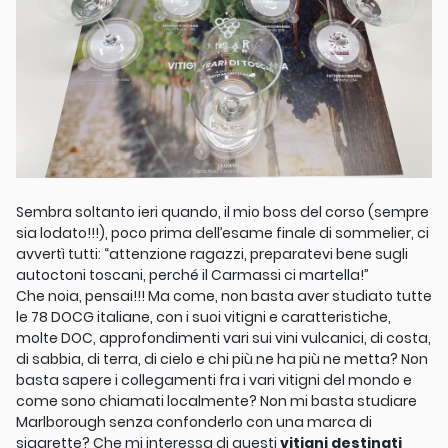
Sembra soltanto ieri quando, il mio boss del corso (sempre
sia lodato!!!), poco prima dell’esame finale di sommelier, ci
avvertì tutti: “attenzione ragazzi, preparatevi bene sugli
autoctoni toscani, perché il Carmassi ci martella!”
Che noia, pensai!!! Ma come, non basta aver studiato tutte
le 78 DOCG italiane, con i suoi vitigni e caratteristiche,
molte DOC, approfondimenti vari sui vini vulcanici, di costa,
di sabbia, di terra, di cielo e chi più ne ha più ne metta? Non
basta sapere i collegamenti fra i vari vitigni del mondo e
come sono chiamati localmente? Non mi basta studiare
Marlborough senza confonderlo con una marca di
sigarette? Che mi interessa di questi
vitigni destinati