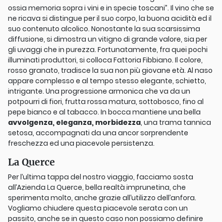
ossia memoria sopra i vini e in specie toscani”. Il vino che se
ne ricava si distingue per il suo corpo, la buona acidità ed il
suo contenuto alcolico. Nonostante la sua scarsissima
diffusione, si dimostra un vitigno di grande valore, sia per
gli uvaggi che in purezza. Fortunatamente, fra quei pochi
illuminati produttori, si colloca Fattoria Fibbiano. Il colore,
rosso granato, tradisce la sua non più giovane età. Al naso
appare complesso e al tempo stesso elegante, schietto,
intrigante. Una progressione armonica che va da un
potpourri di fiori, frutta rossa matura, sottobosco, fino al
pepe bianco e al tabacco. In bocca mantiene una bella
avvolgenza, eleganza, morbidezza
, una trama tannica
setosa, accompagnati da una ancor sorprendente
freschezza ed una piacevole persistenza.
La Querce
Per l’ultima tappa del nostro viaggio, facciamo sosta
all’Azienda La Querce, bella realtà imprunetina, che
sperimenta molto, anche grazie all’utilizzo dell’anfora.
Vogliamo chiudere questa piacevole serata con un
passito, anche se in questo caso non possiamo definire