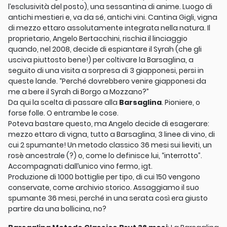
l’esclusività del posto), una sessantina di anime. Luogo di
antichi mestieri e, va da sé, antichi vini. Cantina Gigli, vigna
di mezzo ettaro assolutamente integrata nella natura. Il
proprietario, Angelo Bertacchini, rischia il linciaggio
quando, nel 2008, decide di espiantare il Syrah (che gli
usciva piuttosto bene!) per coltivare la Barsaglina, a
seguito di una visita a sorpresa di 3 giapponesi, persi in
queste lande. “Perché dovrebbero venire giapponesi da
me a bere il Syrah di Borgo a Mozzano?”
Da qui la scelta di passare alla
Barsaglina
. Pioniere, o
forse folle. O entrambe le cose.
Poteva bastare questo, ma Angelo decide di esagerare:
mezzo ettaro di vigna, tutto a Barsaglina, 3 linee di vino, di
cui 2 spumante! Un metodo classico 36 mesi sui lieviti, un
rosè ancestrale (?) o, come lo definisce lui, “interrotto”.
Accompagnati dall’unico vino fermo, igt.
Produzione di 1000 bottiglie per tipo, di cui 150 vengono
conservate, come archivio storico. Assaggiamo il suo
spumante 36 mesi, perché in una serata così era giusto
partire da una bollicina, no?