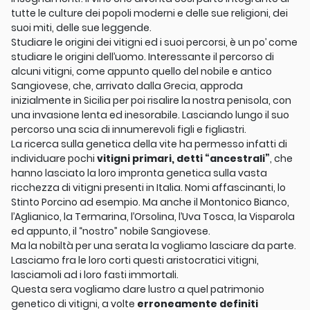
tutte le culture dei popoli moderni e delle sue religioni, dei
suoi miti, delle sue leggende.
Studiare le origini dei vitigni ed i suoi percorsi, è un po’ come
studiare le origini dell’uomo. Interessante il percorso di
alcuni vitigni, come appunto quello del nobile e antico
Sangiovese, che, arrivato dalla Grecia, approda
inizialmente in Sicilia per poi risalire la nostra penisola, con
una invasione lenta ed inesorabile. Lasciando lungo il suo
percorso una scia di innumerevoli figli e figliastri.
La ricerca sulla genetica della vite ha permesso infatti di
individuare pochi
vitigni primari, detti “ancestrali”
, che
hanno lasciato la loro impronta genetica sulla vasta
ricchezza di vitigni presenti in Italia. Nomi affascinanti, lo
Stinto Porcino ad esempio. Ma anche il Montonico Bianco,
l’Aglianico, la Termarina, l’Orsolina, l’Uva Tosca, la Visparola
ed appunto, il “nostro” nobile Sangiovese.
Ma la nobiltà per una serata la vogliamo lasciare da parte.
Lasciamo fra le loro corti questi aristocratici vitigni,
lasciamoli ad i loro fasti immortali.
Questa sera vogliamo dare lustro a quel patrimonio
genetico di vitigni, a volte
erroneamente definiti