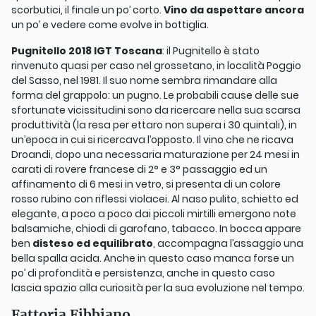
scorbutici, il finale un po’ corto.
Vino da aspettare ancora
un po’ e vedere come evolve in bottiglia.
Pugnitello 2018 IGT Toscana
: il Pugnitello è stato
rinvenuto quasi per caso nel grossetano, in località Poggio
del Sasso, nel 1981. Il suo nome sembra rimandare alla
forma del grappolo: un pugno. Le probabili cause delle sue
sfortunate vicissitudini sono da ricercare nella sua scarsa
produttività (la resa per ettaro non supera i 30 quintali), in
un’epoca in cui si ricercava l’opposto. Il vino che ne ricava
Droandi, dopo una necessaria maturazione per 24 mesi in
carati di rovere francese di 2° e 3° passaggio ed un
affinamento di 6 mesi in vetro, si presenta di un colore
rosso rubino con riflessi violacei. Al naso pulito, schietto ed
elegante, a poco a poco dai piccoli mirtilli emergono note
balsamiche, chiodi di garofano, tabacco. In bocca appare
ben
disteso ed equilibrato
, accompagna l’assaggio una
bella spalla acida. Anche in questo caso manca forse un
po’ di profondità e persistenza, anche in questo caso
lascia spazio alla curiosità per la sua evoluzione nel tempo.
Fattoria Fibbiano