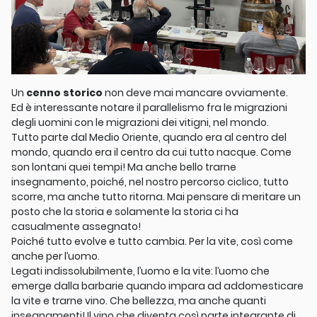
Un
cenno storico
non deve mai mancare ovviamente.
Ed è interessante notare il parallelismo fra le migrazioni
degli uomini con le migrazioni dei vitigni, nel mondo.
Tutto parte dal Medio Oriente, quando era al centro del
mondo, quando era il centro da cui tutto nacque. Come
son lontani quei tempi! Ma anche bello trarne
insegnamento, poiché, nel nostro percorso ciclico, tutto
scorre, ma anche tutto ritorna. Mai pensare di meritare un
posto che la storia e solamente la storia ci ha
casualmente assegnato!
Poiché tutto evolve e tutto cambia. Per la vite, così come
anche per l’uomo.
Legati indissolubilmente, l’uomo e la vite: l’uomo che
emerge dalla barbarie quando impara ad addomesticare
la vite e trarne vino. Che bellezza, ma anche quanti
insegnamenti! Il vino che diventa così parte integrante di