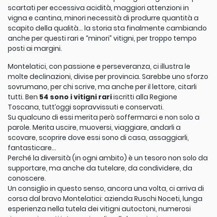
scartati per eccessiva acidità, maggiori attenzioni in
vigna e cantina, minori necessità di produrre quantità a
scapito della qualità… la storia sta finalmente cambiando
anche per questi rari e “minori” vitigni, per troppo tempo
posti ai margini.
Montelatici, con passione e perseveranza, ci illustra le
molte declinazioni, divise per provincia. Sarebbe uno sforzo
sovrumano, per chi scrive, ma anche per il lettore, citarli
tutti. Ben
54 sono i vitigni rari
iscritti alla Regione
Toscana, tutt’oggi sopravvissuti e conservati.
Su qualcuno di essi merita però soffermarci e non solo a
parole. Merita uscire, muoversi, viaggiare, andarli a
scovare, scoprire dove essi sono di casa, assaggiarli,
fantasticare…
Perché la diversità (in ogni ambito) è un tesoro non solo da
supportare, ma anche da tutelare, da condividere, da
conoscere.
Un consiglio in questo senso, ancora una volta, ci arriva di
corsa dal bravo Montelatici: azienda Ruschi Noceti, lunga
esperienza nella tutela dei vitigni autoctoni, numerosi