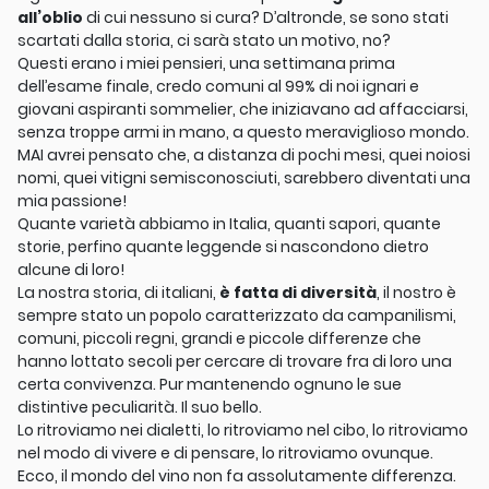
all’oblio
di cui nessuno si cura? D’altronde, se sono stati
scartati dalla storia, ci sarà stato un motivo, no?
Questi erano i miei pensieri, una settimana prima
dell’esame finale, credo comuni al 99% di noi ignari e
giovani aspiranti sommelier, che iniziavano ad affacciarsi,
senza troppe armi in mano, a questo meraviglioso mondo.
MAI avrei pensato che, a distanza di pochi mesi, quei noiosi
nomi, quei vitigni semisconosciuti, sarebbero diventati una
mia passione!
Quante varietà abbiamo in Italia, quanti sapori, quante
storie, perfino quante leggende si nascondono dietro
alcune di loro!
La nostra storia, di italiani,
è fatta di diversità
, il nostro è
sempre stato un popolo caratterizzato da campanilismi,
comuni, piccoli regni, grandi e piccole differenze che
hanno lottato secoli per cercare di trovare fra di loro una
certa convivenza. Pur mantenendo ognuno le sue
distintive peculiarità. Il suo bello.
Lo ritroviamo nei dialetti, lo ritroviamo nel cibo, lo ritroviamo
nel modo di vivere e di pensare, lo ritroviamo ovunque.
Ecco, il mondo del vino non fa assolutamente differenza.