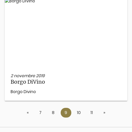
2 novembre 2019
Borgo DiVino
Borgo Divino
«
Previous
7
8
9
10
11
»
Next