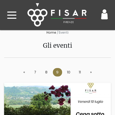
Home
Eventi
Gli eventi
«
Previous
7
8
9
10
11
»
Next