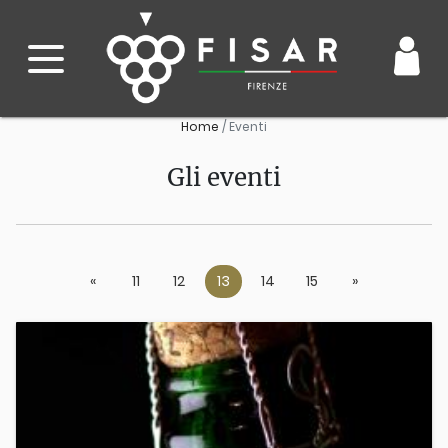
Home
Eventi
Gli eventi
«
Previous
11
12
13
14
15
»
Next